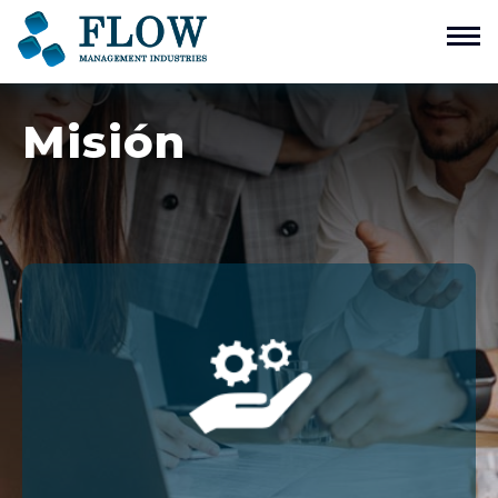
Home
Misión
¿Quienes somos?
Válvulas Especiales
Contacto
ENG
ESP