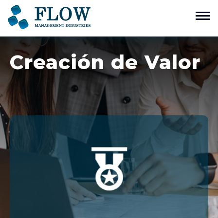
Home
Creación de Valor
¿Quienes somos?
Válvulas Especiales
Contacto
ENG
ESP